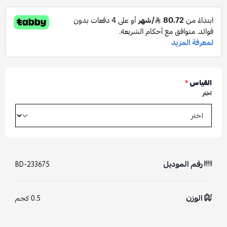
القياس
*
اختر
رقم الموديل
BD-233675
الوزن
0.5 كجم