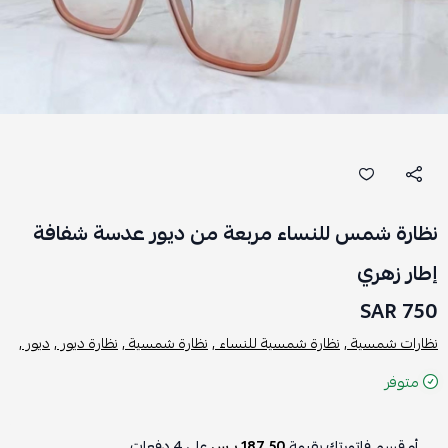
نظارة شمس للنساء مربعة من ديور عدسة شفافة
إطار زهري
750 SAR
نظارات شمسية ,
نظارة شمسية للنساء ,
نظارة شمسية ,
نظارة ديور ,
ديور ,
متوفر
أو قسم فاتورتك بقيمة
187.50 ر.س
على
4
دفعات