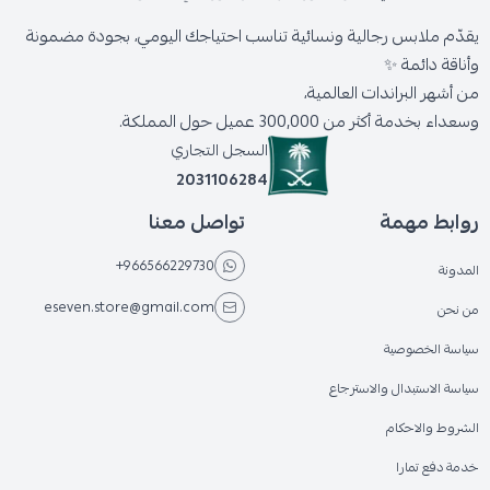
يقدّم ملابس رجالية ونسائية تناسب احتياجك اليومي، بجودة مضمونة
وأناقة دائمة ✨
من أشهر البراندات العالمية،
وسعداء بخدمة أكثر من 300,000 عميل حول المملكة.
السجل التجاري
2031106284
روابط مهمة
تواصل معنا
+966566229730
المدونة
eseven.store@gmail.com
من نحن
سياسة الخصوصية
سياسة الاستبدال والاسترجاع
الشروط والاحكام
خدمة دفع تمارا