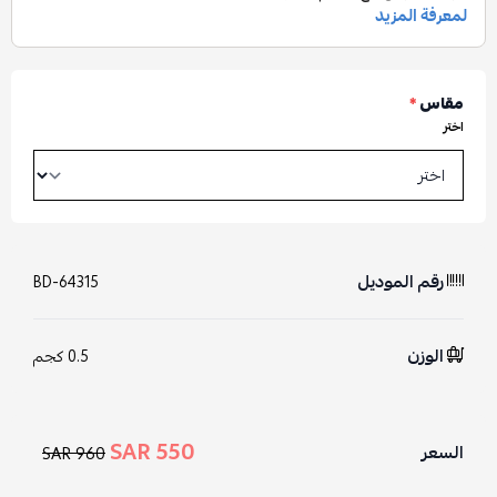
مقاس
*
اختر
رقم الموديل
BD-64315
الوزن
0.5 كجم
550 SAR
السعر
960 SAR