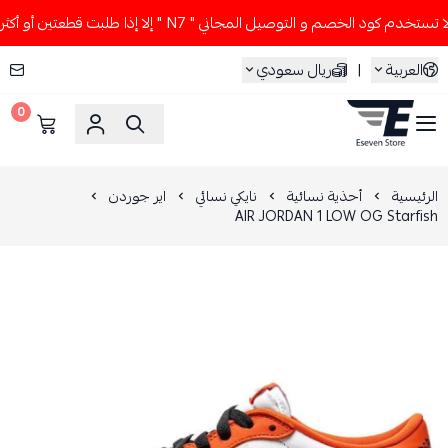
خدم كود الخصم و التوصيل المجاني " N7 " إلا إذا طلبت قطعتين أو أكثر 👀🔥
العربية
|
ريال سعودي
0
ESEVEN STORE
الرئيسية
أحذية نسائية
نايكي نسائي
اير جوردن
AIR JORDAN 1 LOW OG Starfish