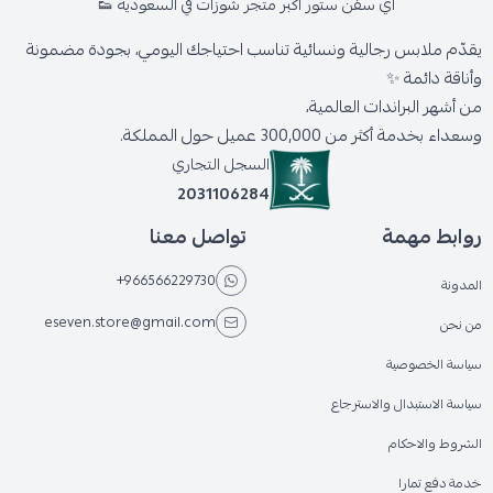
اي سفن ستور أكبر متجر شوزات في السعودية 👟
يقدّم ملابس رجالية ونسائية تناسب احتياجك اليومي، بجودة مضمونة
وأناقة دائمة ✨
من أشهر البراندات العالمية،
وسعداء بخدمة أكثر من 300,000 عميل حول المملكة.
السجل التجاري
2031106284
روابط مهمة
تواصل معنا
+966566229730
المدونة
eseven.store@gmail.com
من نحن
سياسة الخصوصية
سياسة الاستبدال والاسترجاع
الشروط والاحكام
خدمة دفع تمارا