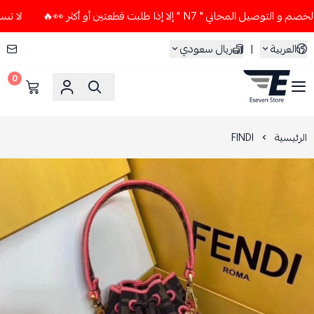
اني " N7 " إلا إذا طلبت قطعتين أو أكثر 👀🔥
لا تستخدم كود ا
العربية
|
ريال سعودي
0
ESEVEN STORE
الرئيسية
FINDI