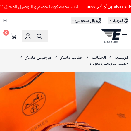
لا تستخدم كود الخصم و التوصيل المجاني " N7 " إلا إذا طلبت قطعتين أو أكثر 👀🔥
العربية
|
ريال سعودي
0
ESEVEN STORE
الرئيسية
الحقائب
حقائب ماستر
هيرميس ماستر
حقيبة هيرميس سوداء