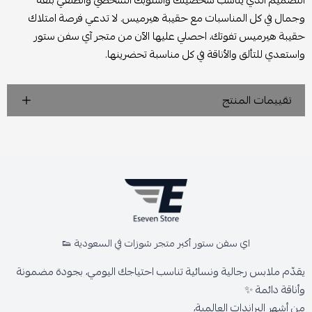
التصميم الذي يناسب شخصيتك وأسلوبك الشخصي وانطلقي بثقة
وجمال في كل المناسبات مع حقيبة هيرميس. لا تدعي فرصة امتلاك
حقيبة هيرميس تفوتك، احصلي عليها الآن من متجر آي سفن ستور
واستعدي للتألق والأناقة في كل مناسبة تحضرينها.
تقييمات المنتج
اي سفن ستور أكبر متجر شوزات في السعودية 👟
يقدّم ملابس رجالية ونسائية تناسب احتياجك اليومي، بجودة مضمونة
وأناقة دائمة ✨
من أشهر البراندات العالمية،