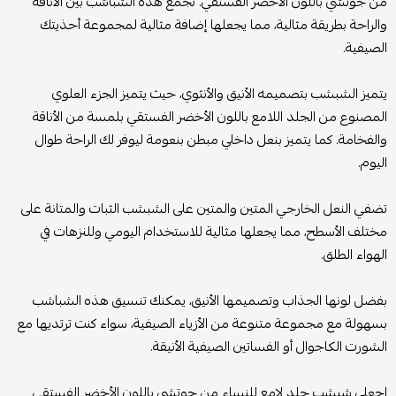
من جوتشي باللون الأخضر الفستقي. تجمع هذه الشباشب بين الأناقة
والراحة بطريقة مثالية، مما يجعلها إضافة مثالية لمجموعة أحذيتك
الصيفية.
يتميز الشبشب بتصميمه الأنيق والأنثوي، حيث يتميز الجزء العلوي
المصنوع من الجلد اللامع باللون الأخضر الفستقي بلمسة من الأناقة
والفخامة. كما يتميز بنعل داخلي مبطن بنعومة ليوفر لك الراحة طوال
اليوم.
تضفي النعل الخارجي المتين والمتين على الشبشب الثبات والمتانة على
مختلف الأسطح، مما يجعلها مثالية للاستخدام اليومي وللنزهات في
الهواء الطلق.
بفضل لونها الجذاب وتصميمها الأنيق، يمكنك تنسيق هذه الشباشب
بسهولة مع مجموعة متنوعة من الأزياء الصيفية، سواء كنت ترتديها مع
الشورت الكاجوال أو الفساتين الصيفية الأنيقة.
اجعلي شبشب جلد لامع للنساء من جوتشي باللون الأخضر الفستقي