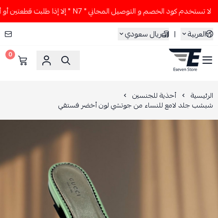
 تستخدم كود الخصم و التوصيل المجاني " N7 " إلا إذا طلبت قطعتين أو أكثر 👀🔥
العربية
|
ريال سعودي
0
ESEVEN STORE
الرئيسية
أحذية للجنسين
شبشب جلد لامع للنساء من جوتشي لون أخضر فستقي