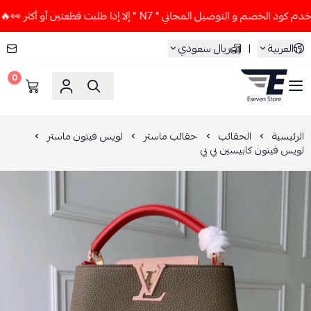
لخصم و التوصيل المجاني " N7 " إلا إذا طلبت قطعتين أو أكثر 👀🔥
العربية
|
ريال سعودي
0
ESEVEN STORE
الرئيسية
الحقائب
حقائب ماستر
لويس فيتون ماستر
لويس فيتون كابيسين بي بي