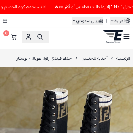
👀🔥
لا تستخدم كود الخصم و التوصيل المجاني " N7 " إلا إذا ط
العربية
|
ريال سعودي
0
ESEVEN STORE
الرئيسية
أحذية للجنسين
حذاء فيندي رقبة طويلة - بوستار