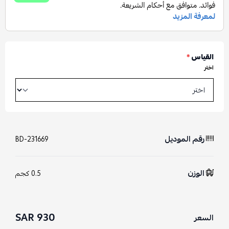
القياس
*
اختر
رقم الموديل
BD-231669
الوزن
0.5 كجم
930 SAR
السعر