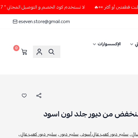
لا تستخدم كود الخصم و التوصيل المجاني " N7 " إلا إذا طلبت قطعتين أو أكثر 👀🔥
eseven.store@gmail.com
ي
الإكسسوارات
0
فض من ديور جلد لون اسود
ئي ,
سليبر ديور كعب عالي أسود ,
سليبر ديور ,
سليبر ديور كعب عالي ,