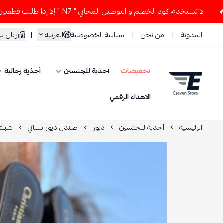
لا تستخدم كود الخصم و التوصيل المجاني " N7 " إلا إذا طلبت قطعتين أو أكثر 👀🔥
العربية
|
ريال 
المدونة
من نحن
سياسة الخصوصية
تخفيضات
أحذية للجنسين
أحذية رجالية
ESEVEN STORE
الاهداء الرقمي
الرئيسية
أحذية للجنسين
ديور
صندل ديور نسائي
شبشب