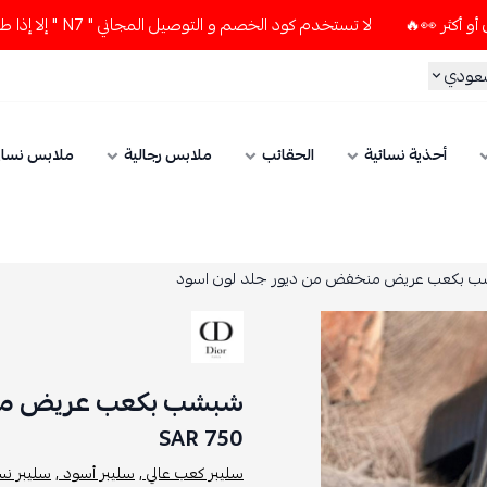
لا تستخدم كود الخصم و التوصيل المجاني " N7 " إلا إذا طلبت قطعتين أو أكثر 👀🔥
سعودي
أحذية نسائية
الحقائب
ملابس رجالية
ملابس نسائ
 بكعب عريض منخفض من ديور جلد لون اسود
شبشب بكعب عريض منخ
750 SAR
سليبر كعب عالي ,
سليبر أسود ,
سليبر نسا