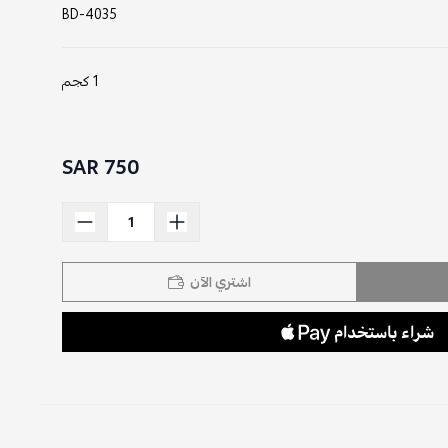
BD-4035
1 كجم
750 SAR
اشتري الآن