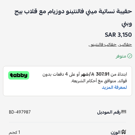
حقيبة نسائية ميني فالنتينو دوزيام مع قلاب بيج
وبني
3,150 SAR
حقائب ,
حقائب فالنتينو ,
متوفر
رقم الموديل
BD-497987
الوزن
1 كجم