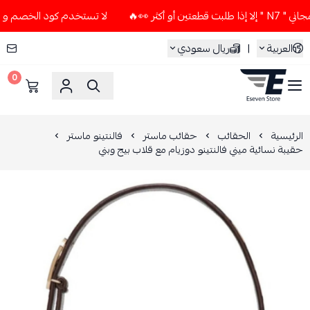
ر 👀🔥
لا تستخدم كود الخصم و التوصيل المجاني " N7 " إلا إذا
العربية
|
ريال سعودي
0
ESEVEN STORE
الرئيسية
الحقائب
حقائب ماستر
فالنتينو ماستر
حقيبة نسائية ميني فالنتينو دوزيام مع قلاب بيج وبني