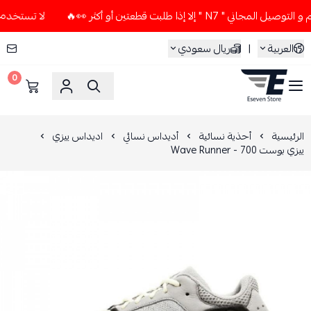
 إلا إذا طلبت قطعتين أو أكثر 👀🔥
لا تستخدم كود الخصم و ال
العربية
|
ريال سعودي
0
ESEVEN STORE
الرئيسية
أحذية نسائية
أديداس نسائي
اديداس ييزي
ييزي بوست 700 - Wave Runner