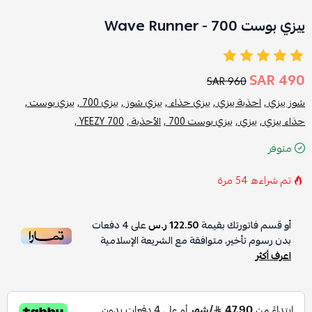
ييزي بوست 700 - Wave Runner
490 SAR
960 SAR
شوز ييزي ,
احذية ييزي ,
ييزي حذاء ,
ييزي شوز ,
ييزي 700 ,
ييزي بوست ,
حذاء ييزي ,
ييزي ,
ييزي بوست 700 ,
الأحذية ,
YEEZY 700 ,
متوفر
تم شراءه
54
مرة
أو قسم فاتورتك بقيمة
122.50 ر.س
على
4
دفعات
بدون رسوم تأخير، متوافقة مع الشريعة الإسلامية
اعرف أكثر