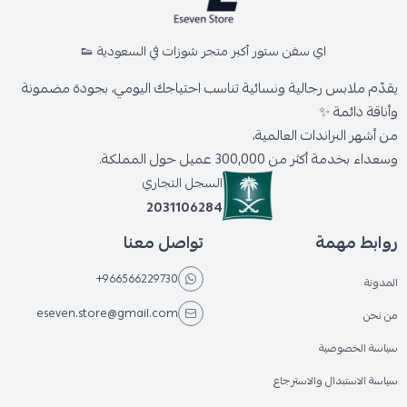
اي سفن ستور أكبر متجر شوزات في السعودية 👟
يقدّم ملابس رجالية ونسائية تناسب احتياجك اليومي، بجودة مضمونة
وأناقة دائمة ✨
من أشهر البراندات العالمية،
وسعداء بخدمة أكثر من 300,000 عميل حول المملكة.
السجل التجاري
2031106284
روابط مهمة
تواصل معنا
+966566229730
المدونة
eseven.store@gmail.com
من نحن
سياسة الخصوصية
سياسة الاستبدال والاسترجاع