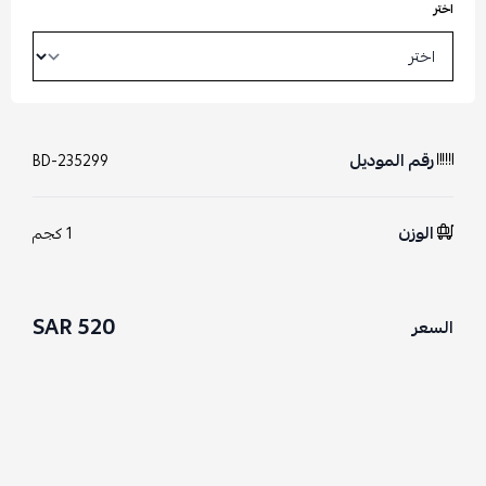
اختر
رقم الموديل
BD-235299
الوزن
1 كجم
520 SAR
السعر