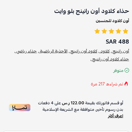
حذاء كلاود أون رانينج بلو وايت
أون كلاود للجنسين
488 SAR
أون رانينج ,
كلاود ,
كلاود أون رانينج ,
الأحذية الرياضية ,
حذاء رياضي ,
حذاء كلاود أون راننيج ,
متوفر
تم شراءه
217
مرة
أو قسم فاتورتك بقيمة
122.00 ر.س
على
4
دفعات
بدون رسوم تأخير، متوافقة مع الشريعة الإسلامية
اعرف أكثر