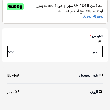
القياس
*
اختر
رقم الموديل
BD-468
الوزن
0.5 كجم