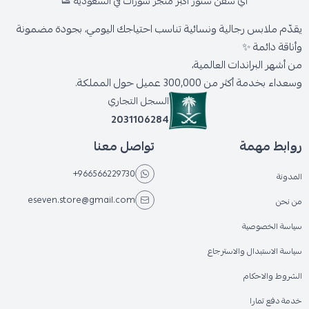
اي سفن ستور أكبر متجر شوزات في السعودية 👟
يقدّم ملابس رجالية ونسائية تناسب احتياجك اليومي، بجودة مضمونة
وأناقة دائمة ✨
من أشهر البراندات العالمية،
وسعداء بخدمة أكثر من 300,000 عميل حول المملكة.
السجل التجاري
2031106284
روابط مهمة
تواصل معنا
+966566229730
المدونة
eseven.store@gmail.com
من نحن
سياسة الخصوصية
سياسة الاستبدال والاسترجاع
الشروط والاحكام
خدمة دفع تمارا