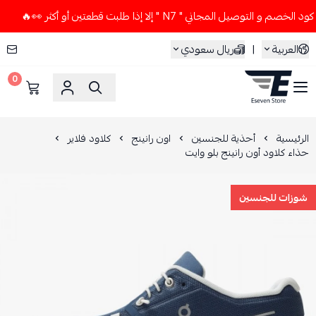
توصيل المجاني " N7 " إلا إذا طلبت قطعتين أو أكثر 👀🔥
لا تس
العربية
|
ريال سعودي
0
ESEVEN STORE
الرئيسية
أحذية للجنسين
اون رانينج
كلاود فلاير
حذاء كلاود أون رانينج بلو وايت
شوزات للجنسين