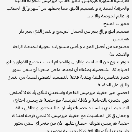
الفرنسية الشهيرة هيرميس. تتميز حقائب هيرميس بالجودة العالية
والحرفية الممتازة والتصميم الأنيق، مما يجعلها من أشهر وأرقى الحقائب
في عالم الموضة والأزياء.
مميزات المنتج:
تصميم أنيق وراقي يعبر عن الجمال الفرنسي والتميز الذي يميز دار
هيرميس.
مصنوعة من أفضل المواد وبأعلى مستويات الحرفية لتمنحك الراحة
والاستدامة.
تتوفر بتنوع من التصاميم والألوان والأحجام لتناسب جميع الأذواق وتلبي
احتياجاتك الشخصية، يمكنك أن تجدها داخل متجرنا آي سفن ستور.
تتميز بتفاصيل دقيقة وعناية فائقة بالتصميم لتضفي لمسة من التميز
والرقي على الحقيبة.
احصلي على حقيبة هيرميس الفاخرة واستعدي للتألق بأناقة لا تُضاهى.
كوني متميزة بالفخامة والأناقة الفرنسية مع حقيبة هيرميس. اختاري
التصميم الذي يناسب شخصيتك وأسلوبك الشخصي وانطلقي بثقة
وجمال في كل المناسبات مع حقيبة هيرميس. لا تدعي فرصة امتلاك
حقيبة هيرميس تفوتك، احصلي عليها الآن من متجر آي سفن ستور
واستعدي للتألق والأناقة في كل مناسبة تحضرينها.