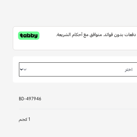
BD-497946
1 كجم