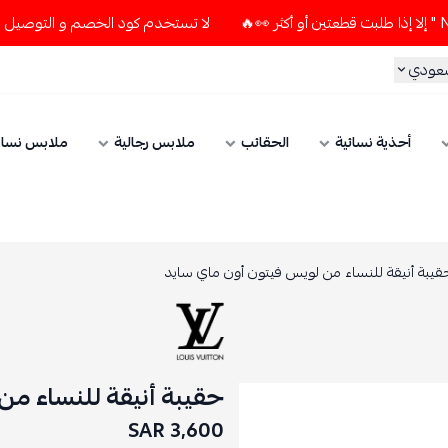
لا تستخدم كود الخصم و التوصيل المجاني " N7 " إلا إذا طلبت قطعتين أو أكث
سعودي
أحذية نسائية
الحقائب
ملابس رجالية
ملابس نسائ
قيبة أنيقة للنساء من لويس فيتون أون ماي سايد
حقيبة أنيقة للنساء من
3,600 SAR