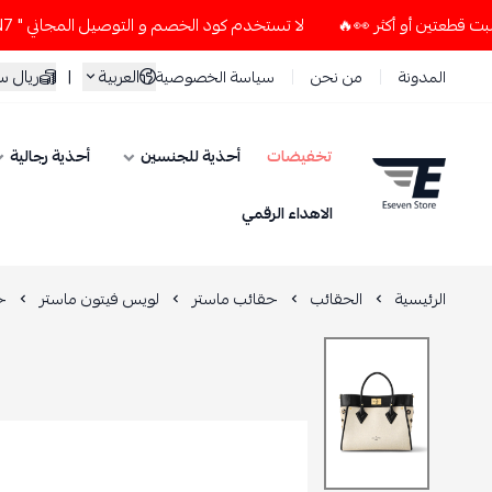
لا تستخدم كود الخصم و التوصيل المجاني " N7 " إلا إذا طلبت قطعتين أو أكثر 👀🔥
العربية
|
ريال 
المدونة
من نحن
سياسة الخصوصية
تخفيضات
أحذية للجنسين
أحذية رجالية
ESEVEN STORE
الاهداء الرقمي
الرئيسية
الحقائب
حقائب ماستر
لويس فيتون ماستر
ح