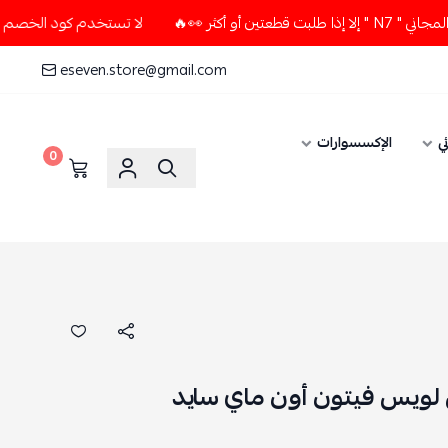
ر 👀🔥
لا تستخدم كود الخصم و التوصيل المجاني " N7 " إلا إذ
eseven.store@gmail.com
ي
الإكسسوارات
0
 لويس فيتون أون ماي سايد