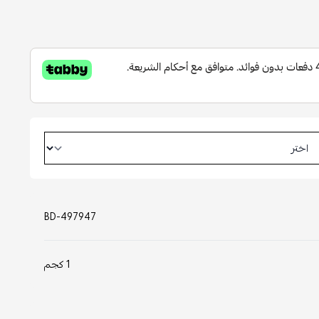
BD-497947
1 كجم