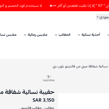
لا تستخدم كود الخصم و التوصيل المجاني " N7 " إلا إذا طلبت قطعت
سعودي
أحذية نسائية
الحقائب
ملابس رجالية
ملابس نسائ
نسائية شفافة ميني من فالنتينو بلون بني
حقيبة نسائية شفافة مين
3,150 SAR
حقائب ,
حقائب فالنتينو ,