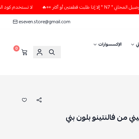
ين أو أكثر 👀🔥
لا تستخدم كود الخصم و التوصيل المجاني " N7
eseven.store@gmail.com
ي
الإكسسوارات
0
ي من فالنتينو بلون بني