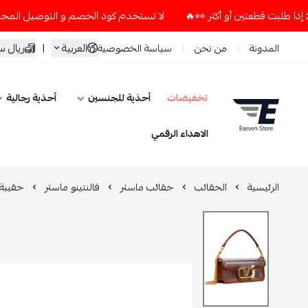
لا تستخدم كود الخصم و التوصيل المجاني " N7 " إلا إذا طلبت قطعتين أو أكثر 👀🔥
العربية
|
ريال 
المدونة
من نحن
سياسة الخصوصية
تخفيضات
أحذية للجنسين
أحذية رجالية
ESEVEN STORE
الاهداء الرقمي
الرئيسية
الحقائب
حقائب ماستر
فالنتينو ماستر
حقيبة 