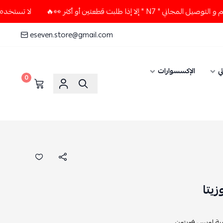
ذا طلبت قطعتين أو أكثر 👀🔥
لا تستخدم كود الخصم و التوصيل ا
eseven.store@gmail.com
ي
الإكسسوارات
0
يتا
ة لويس فويتون ,