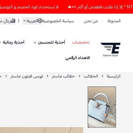
لا تستخدم كود الخصم و التوصيل المجاني " N7 " إلا إذا طلبت قطعتين أو أ
العربية
|
ريال 
المدونة
من نحن
سياسة الخصوصية
تخفيضات
أحذية للجنسين
أحذية رجالية
ESEVEN STORE
الاهداء الرقمي
الرئيسية
الحقائب
حقائب ماستر
لويس فيتون ماستر
ح