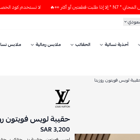
كثر 👀🔥
لا تستخدم كود الخصم و التوصيل المجاني " N7 " إلا إ
سعودي
أحذية نسائية
الحقائب
ملابس رجالية
ملابس نسائ
قيبة لويس فويتون روزيتا
حقيبة لويس فويتون روز
3,200 SAR
لويس فويتون ,
حقيبة يد ,
حقائب ,
حقيب