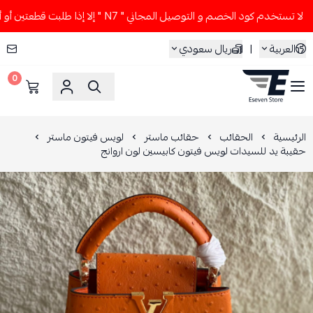
 تستخدم كود الخصم و التوصيل المجاني " N7 " إلا إذا طلبت قطعتين أو أكثر 👀🔥
العربية
|
ريال سعودي
0
ESEVEN STORE
الرئيسية
الحقائب
حقائب ماستر
لويس فيتون ماستر
حقيبة يد للسيدات لويس فيتون كابيسين لون اروانج