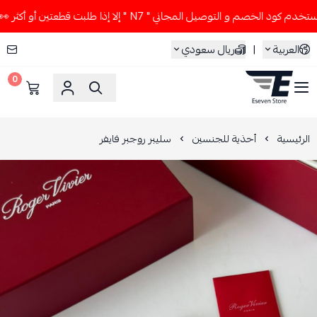
د الخصم و التوصيل المجاني " N7 " إلا إذا طلبت قطعتين أو أكثر 👀🔥
العربية
|
ريال سعودي
0
ESEVEN STORE
الرئيسية
أحذية للجنسين
سليبر روجبر فايفر