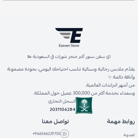
اي سفن ستور أكبر متجر شوزات في السعودية 👟
يقدّم ملابس رجالية ونسائية تناسب احتياجك اليومي، بجودة مضمونة
وأناقة دائمة ✨
من أشهر البراندات العالمية،
وسعداء بخدمة أكثر من 300,000 عميل حول المملكة.
السجل التجاري
2031106284
روابط مهمة
تواصل معنا
+966566229730
المدونة