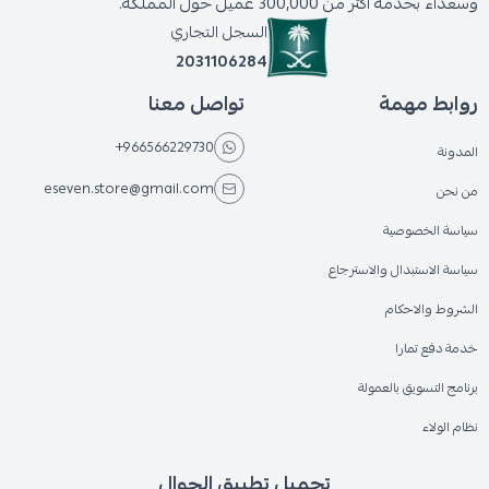
وسعداء بخدمة أكثر من 300,000 عميل حول المملكة.
السجل التجاري
2031106284
روابط مهمة
تواصل معنا
+966566229730
المدونة
eseven.store@gmail.com
من نحن
سياسة الخصوصية
سياسة الاستبدال والاسترجاع
الشروط والاحكام
خدمة دفع تمارا
برنامج التسويق بالعمولة
نظام الولاء
تحميل تطبيق الجوال