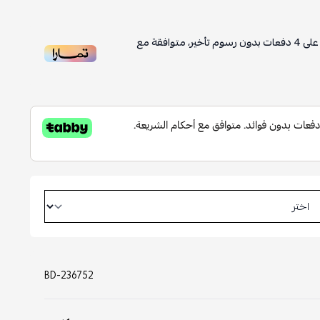
أخير، متوافقة مع
BD-236752