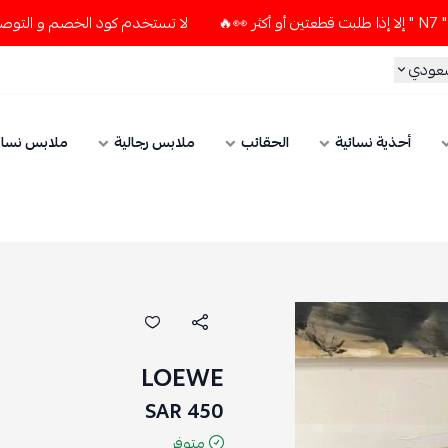
لا تستخدم كود الخصم و التوصيل المجاني " N7 " إلا إذا طلبت قطعتين أو أكثر 👀🔥
الحقائب
ملابس رجالية
ملابس نسائي
الإكسسوارات
LOEWE
450 SAR
متوفر