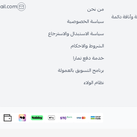
eseven.store@gmail.com
حن
 الخصوصية
الاستبدال والاسترجاع
 والاحكام
فع تمارا
 التسويق بالعمولة
لولاء