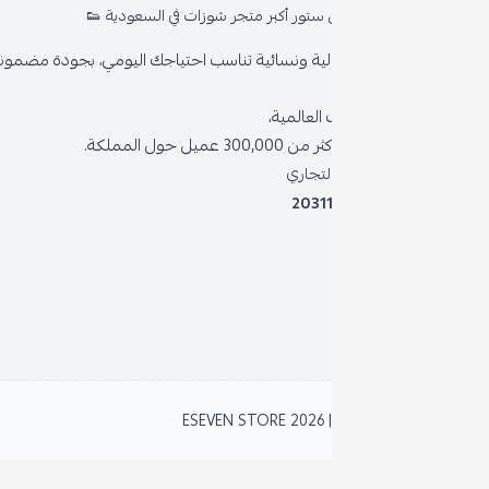
ستور أكبر متجر شوزات في السعودية 👟
من ن
ية ونسائية تناسب احتياجك اليومي، بجودة مضمونة وأناقة دائمة
سياسة
العالمية،
سياسة 
 حول المملكة.
الشروط
لتجاري
2031
خدمة د
برنامج
نظام ا
2
ESEVEN STORE