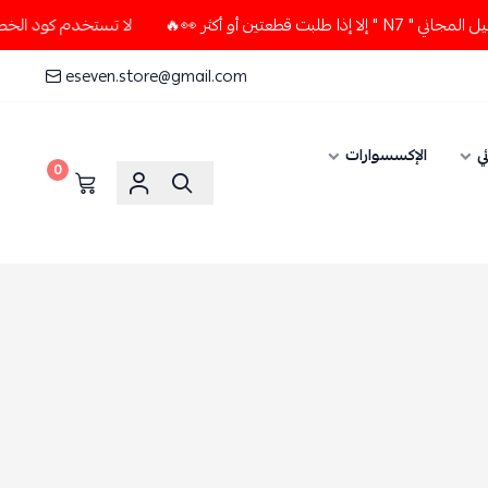
لا تستخدم كود الخصم و التوصيل المجاني " N7 " إلا إذا طلبت قطعتين أو أكثر 👀🔥
eseven.store@gmail.com
0