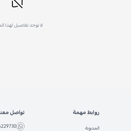
لا توجد تفاصيل لهذا المنتج
 مهمة
تواصل معنا
+966566229730
ة