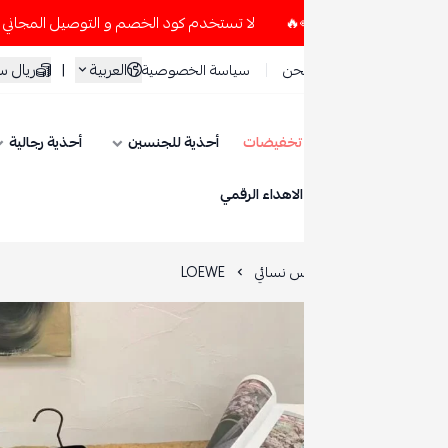
لا تستخدم كود الخصم و التوصيل المجاني " N7 " إلا إذا طلبت قطعتين أو أكثر 👀🔥
العربية
|
ريال سعودي
حن
سياسة الخصوصية
تخفيضات
أحذية للجنسين
أحذية رجالية
أحذية نسائية
ESE
الاهداء الرقمي
س نسائي
LOEWE