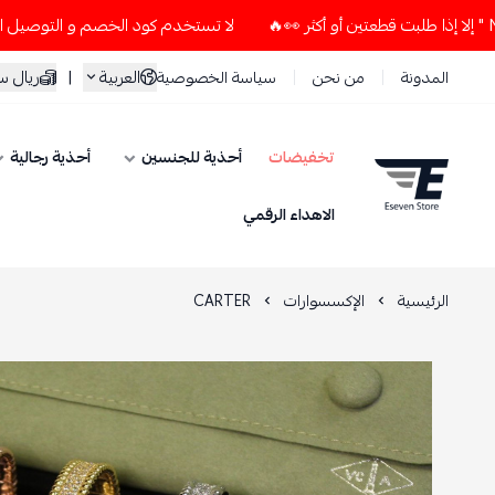
لا تستخدم كود الخصم و التوصيل المجاني " N7 " إلا إذا طلبت قطعتين أو أكثر 👀🔥
العربية
|
ريال 
المدونة
من نحن
سياسة الخصوصية
تخفيضات
أحذية للجنسين
أحذية رجالية
ESEVEN STORE
الاهداء الرقمي
الرئيسية
الإكسسوارات
CARTER