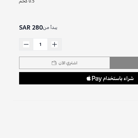
0.5 كجم
280 SAR
يبدأ من
اشتري الآن