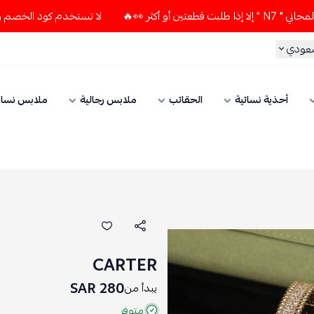
لا تستخدم كود الخصم و التوصيل المجاني " N7 " إلا إذا طلبت
سعودي
أحذية نسائية
الحقائب
ملابس رجالية
ملابس نسائ
CARTER
280 SAR
يبدأ من
متوفر