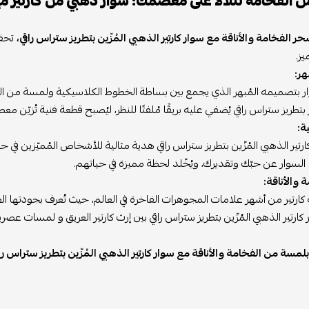
 الفخامة تتلألأ على معصمك: سوار ذهبي من كارتير مع
 الفخامة والأناقة مع سوار كارتير الذهبي المُزّين بتطريز ستراس راقي،
تحفة
يز.
هر:
ار بتصميمه المُبهر الذي يجمع بين بساطة الخطوط الكلاسيكية ولمسة من ا
ر بتطريز ستراس راقي يُضفي عليه بريقًا مُلفتًا للنظر، ليُصبح قطعة فنية تُزيّ
ة:
كارتير الذهبي المُزّين بتطريز ستراس راقي هدية مثالية للأشخاص المُميّزين في حي
 السوار عن حبّك وتقديرك، ويُخّلد لحظة مميزة في حياتهم.
 والأناقة:
 كارتير من أشهر علامات المجوهرات الفاخرة في العالم، حيث تُعرف بجودتها الع
كارتير الذهبي المُزّين بتطريز ستراس راقي بين إرث كارتير العريق و لمسات عصر
مسة من الفخامة والأناقة مع سوار كارتير الذهبي المُزّين بتطريز ستراس راق