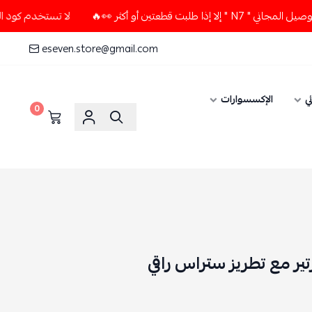
تين أو أكثر 👀🔥
لا تستخدم كود الخصم و التوصيل المجاني " N7
eseven.store@gmail.com
ي
الإكسسوارات
0
ير مع تطريز ستراس راقي