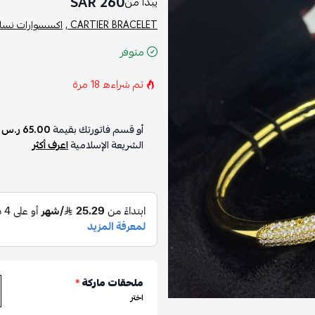
260 SAR
يبدأ من
CARTIER BRACELET ,
اكسسوارات نسائي
متوفر
تم شراءه
18
مرة
أو قسم فاتورتك بقيمة
65.00 ر.س
ع
الشريعة الإسلامية
اعرف أكثر
ملحقات ماركة
*
اختر