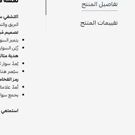
لمسة من
تفاصيل المنتج
اكتشفي سحر
تقييمات المنتج
البريق والتم
تصميم مُب
يتميز السو
زُيّن السوا
هدية مثالي
يُعدّ سوار 
سيُعبر هذا
رمز الفخامة
تُعدّ علامة
يجمع سوار 
استمتعي بل