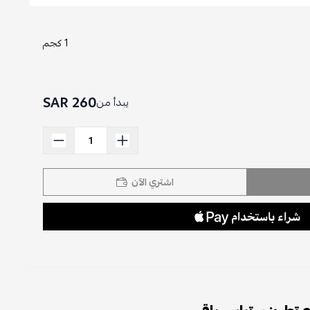
1 كجم
260 SAR
يبدأ من
اشتري الآن