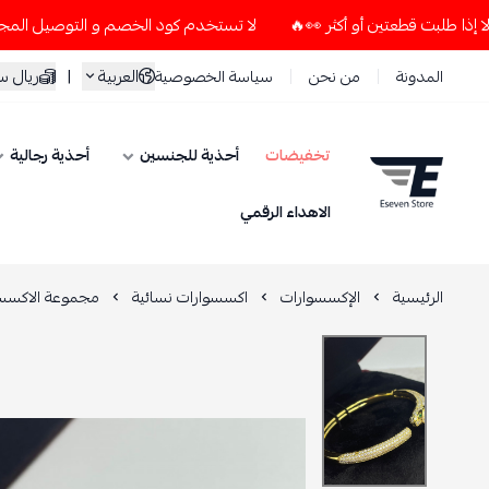
لا تستخدم كود الخصم و التوصيل المجاني " N7 " إلا إذا طلبت قطعتين أو أكثر 👀🔥
العربية
|
ريال 
المدونة
من نحن
سياسة الخصوصية
تخفيضات
أحذية للجنسين
أحذية رجالية
ESEVEN STORE
الاهداء الرقمي
الرئيسية
الإكسسوارات
اكسسوارات نسائية
مجموعة الاكسسو