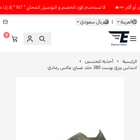
لا تستخدم كود الخصم و التوصيل المجاني " N7 " إلا إذا طلبت قطعتين أو أكثر 👀🔥
العربية
|
ريال سعودي
0
ESEVEN STORE
الرئيسية
أحذية للجنسين
اديداس ييزي بوست 380 جلد ضبابي عاكس رمادي