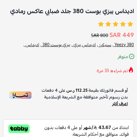
اديداس ييزي بوست 380 جلد ضبابي عاكس رمادي
449 SAR
800 SAR
Yeezy 380 ,
سنيكرز ,
اديداس ييزي ,
ييزي بوست 380 ,
اديداس ,
متوفر
تم شراءه
33
مرة
أو قسم فاتورتك بقيمة
112.25 ر.س
على
4
دفعات
بدون رسوم تأخير، متوافقة مع الشريعة الإسلامية
اعرف أكثر