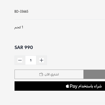
BD-33665
1 كجم
990 SAR
اشتري الآن