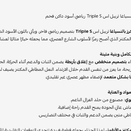
ل اس Triple S رياضي أسود داكن فخم
ز بالنسياغا
تريبل اس
Triple S
بتصميم رياضي فاخر، ويأتي باللون الأسود ال
مكتنز الذي أصبح رمزًا لأسلوب الشارع العصري، مما يجعله خيارًا مثاليًا لعش
امل وبنية متينة
اء
بتصميم منخفض
مع
إغلاق بأربطة
يضمن الثبات والدعم أثناء الحركة. ا
حة، ما يعزز من تنفس القدم خلال الارتداء. النعل المطاطي المكتنز يضيف لم
ا بشكل متعمد
لإضفاء مظهر عصري غير تقليدي.
واد والعناية
لوي
: مصنوع من جلد الغزال الناعم.
ماش عالي الجودة يمنح القدم راحة إضافية.
اطي متين يضمن الدعم والثبات في مختلف التضاريس.
كتنز والأيقوني
لهذا الحذاء يجعله قطعة فريدة تتحدى التوقعات التقليدية للأحذي