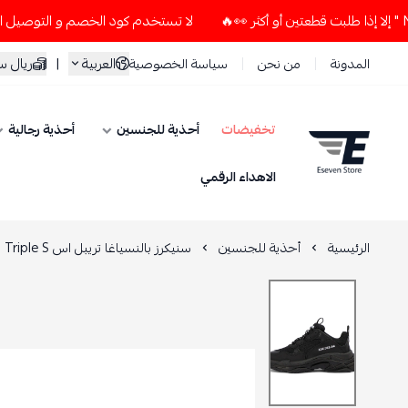
لا تستخدم كود الخصم و التوصيل المجاني " N7 " إلا إذا طلبت قطعتين أو أكثر
العربية
|
ريال 
المدونة
من نحن
سياسة الخصوصية
تخفيضات
أحذية للجنسين
أحذية رجالية
ESEVEN STORE
الاهداء الرقمي
الرئيسية
أحذية للجنسين
سنيكرز بالنسياغا تريبل اس Triple S رياضي أسود داكن فخم