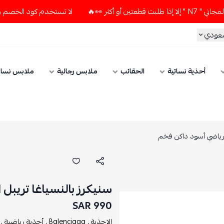
 👀🔥
لا تستخدم كود الخصم و التوصيل المجاني " N7 " إلا إذا 
سعودي
أحذية نسائية
الحقائب
ملابس رجالية
ملابس نسائ
سنيكرز بالنسياغا تريبل اس Triple S رياضي أسود 
990 SAR
الاحذية ,
Balenciaga ,
أحذية رياضية ,