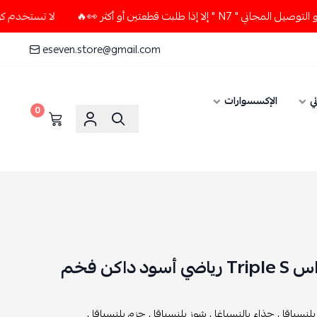
طلبت قطعتين أو أكثر 👀🔥
لا تستخدم كود الخصم و التوصيل المج
eseven.store@gmail.com
ي
الإكسسوارات
0
داكن فخم
بلنسياقا ,
حذاء بالنسياغا ,
شوز بلنسياقا ,
جزم بلنسياقا ,