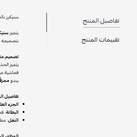
سنيكرز بالنسياغا تريب
تفاصيل المنتج
يتميز
سنيكر
تقييمات المنتج
بتصميمه ال
تصميم متك
يتميز الحذ
قماشية مري
يبدو
ممزقً
تفاصيل الم
الجزء الع
البطانة
: ق
النعل
: مط
المظهر الم