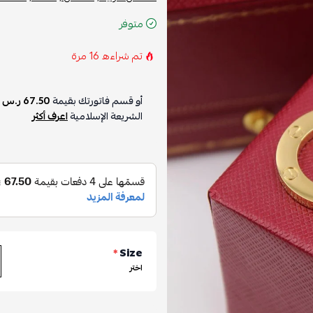
متوفر
تم شراءه
16
مرة
أو قسم فاتورتك بقيمة
67.50 ر.س
ع
الشريعة الإسلامية
اعرف أكثر
*
Size
اختر