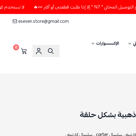
تين أو أكثر 👀🔥
لا تستخدم كود الخصم و التوصيل المجاني " N7
eseven.store@gmail.com
ي
الإكسسوارات
0
رتييه ,
سلسال carter ,
سلسال كارتييه ,