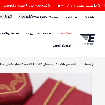
لا تستخدم كود الخصم و التوصيل المجاني " N7 " إلا إذا طلبت قطعتين أو أكثر 👀🔥
العربية
|
ريال 
المدونة
من نحن
سياسة الخصوصية
تخفيضات
أحذية للجنسين
أحذية رجالية
ESEVEN STORE
الاهداء الرقمي
الرئيسية
الإكسسوارات
سلسال carter قلادة ذهبية بشكل حلقة