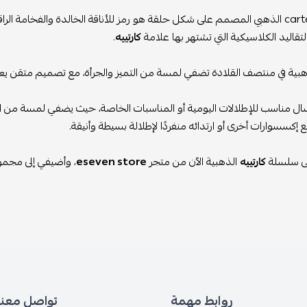
سلسال carter الذهبي المصمم على شكل حلقة هو رمز للأناقة الخالدة والفخامة
لتقاليد الكلاسيكية التي تشتهر بها علامة
كارتييه
.
هبية في منتصف القلادة تضفي لمسة من التميز والجرأة، مع تصميم متقن يع
ل مناسب للإطلالات اليومية أو المناسبات الخاصة، حيث يضفي لمسة من ال
 إكسسوارات أخرى أو ارتدائه منفردًا لإطلالة بسيطة وأنيقة.
ى سلسلة
كارتييه
الذهبية الآن من متجر
eseven store
، وأضيفي إلى مجموع
روابط مهمة
تواصل معنا