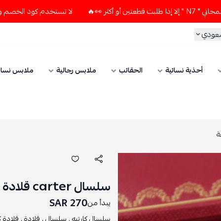
لا تستخدم كود الخصم و التوصيل المجاني " N7 " إلا إذا طلبت قطع
سعودي
أحذية نسائية
الحقائب
ملابس رجالية
ملابس نسائ
سلسال carter قلادة ذهبية بشكل حلقة
270 SAR
يبدأ من
سلسال كارتيه ,
سلسال ,
قلادة ,
قلادة كا