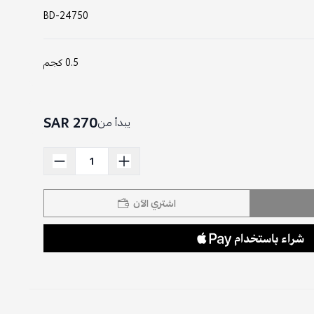
BD-24750
0.5 كجم
270 SAR
يبدأ من
اشتري الآن