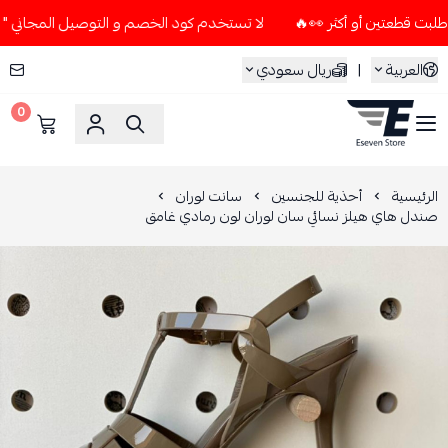
لا تستخدم كود الخصم و التوصيل المجاني " N7 " إلا إذا طلبت قطعتين أو أكثر 👀🔥
العربية
|
ريال سعودي
0
ESEVEN STORE
الرئيسية
أحذية للجنسين
سانت لوران
صندل هاي هيلز نسائي سان لوران لون رمادي غامق