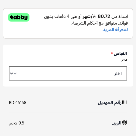
القياس
*
اختر
رقم الموديل
BD-15158
الوزن
0.5 كجم