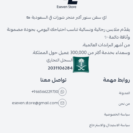
اي سفن ستور أكبر متجر شوزات في السعودية 👟
يقدّم ملابس رجالية ونسائية تناسب احتياجك اليومي، بجودة مضمونة
وأناقة دائمة ✨
من أشهر البراندات العالمية،
وسعداء بخدمة أكثر من 300,000 عميل حول المملكة.
السجل التجاري
2031106284
روابط مهمة
تواصل معنا
+966566229730
المدونة
eseven.store@gmail.com
من نحن
سياسة الخصوصية
سياسة الاستبدال والاسترجاع