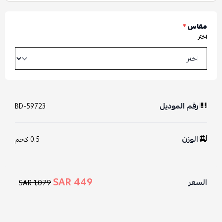
مقاس
*
اختر
رقم الموديل
BD-59723
الوزن
0.5 كجم
449 SAR
السعر
1,079 SAR