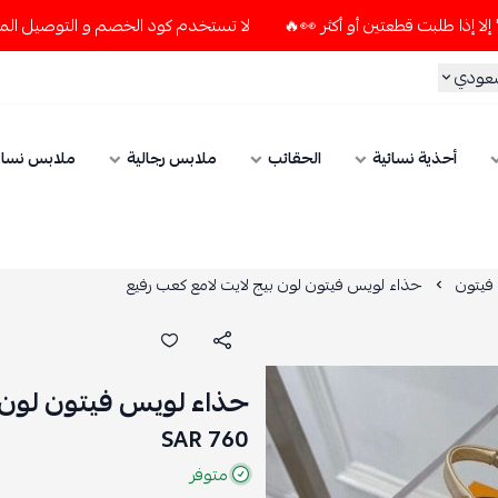
لا تستخدم كود الخصم و التوصيل المجاني " N7 " إلا إذا طلبت قطعتين أو أكثر 👀🔥
سعودي
أحذية نسائية
الحقائب
ملابس رجالية
ملابس نسائ
فيتون
حذاء لويس فيتون لون بيج لايت لامع كعب رفيع
حذاء لويس فيتون لون ب
760 SAR
متوفر