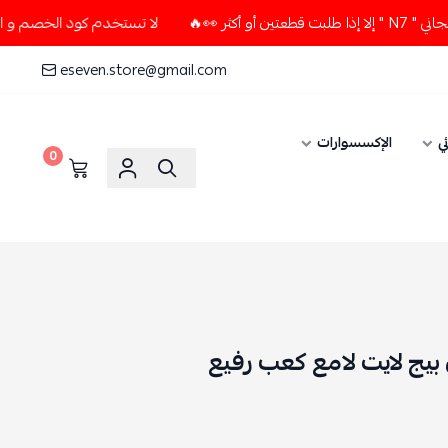
لا تستخدم كود الخصم و التوصيل المجاني " N7 " إلا إذا طلبت قطع
eseven.store@gmail.com
ي
الإكسسوارات
0
يج لايت لامع كعب رفيع