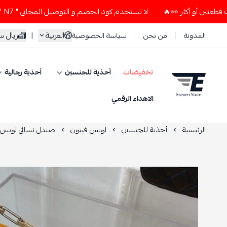
لا تستخدم كود الخصم و التوصيل المجاني " N7 " إلا إذا طلبت قطعتين أو أكثر 👀🔥
العربية
|
ريال 
المدونة
من نحن
سياسة الخصوصية
تخفيضات
أحذية للجنسين
أحذية رجالية
ESEVEN STORE
الاهداء الرقمي
الرئيسية
أحذية للجنسين
لويس فيتون
صندل نسائي لويس 