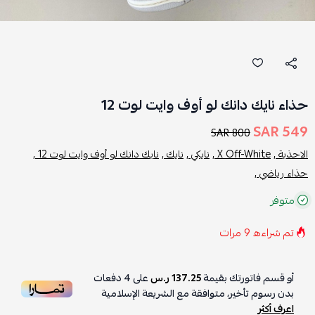
حذاء نايك دانك لو أوف وايت لوت 12
549 SAR
800 SAR
الاحذية ,
X Off-White ,
نايكي ,
نايك ,
نايك دانك لو أوف وايت لوت 12 ,
حذاء رياضي ,
متوفر
تم شراءه
9
مرات
أو قسم فاتورتك بقيمة
137.25 ر.س
على
4
دفعات
بدون رسوم تأخير، متوافقة مع الشريعة الإسلامية
اعرف أكثر