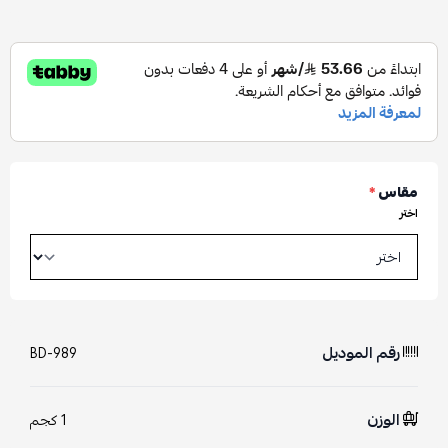
مقاس
*
اختر
رقم الموديل
BD-989
الوزن
1 كجم