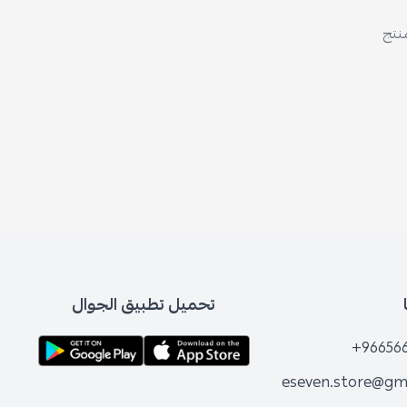
منتج
تحميل تطبيق الجوال
+96656
eseven.store@gm