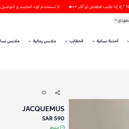
لا تستخدم كود الخصم و التوصيل المجاني " N7 " إلا إذا طلبت قطعتين أو أك
سعودي
أحذية نسائية
الحقائب
ملابس رجالية
ملابس نسائ
JACQUEMUS
590 SAR
متوفر