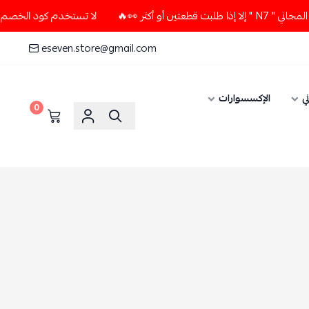
ثر 👀🔥
لا تستخدم كود الخصم و التوصيل المجاني " N7 " إلا إ
eseven.store@gmail.com
ي
الإكسسوارات
0