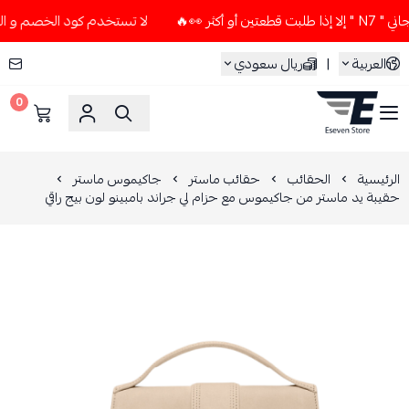
👀🔥
لا تستخدم كود الخصم و التوصيل المجاني " N7 " إلا إذا 
العربية
|
ريال سعودي
0
ESEVEN STORE
الرئيسية
الحقائب
حقائب ماستر
جاكيموس ماستر
حقيبة يد ماستر من جاكيموس مع حزام لي جراند بامبينو لون بيج راقي