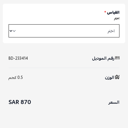
القياس
*
اختر
رقم الموديل
BD-233414
الوزن
0.5 كجم
870 SAR
السعر