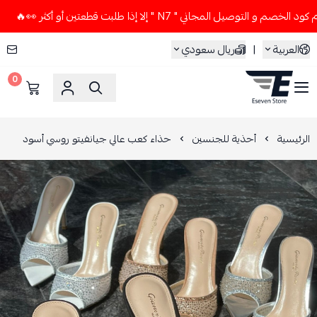
لتوصيل المجاني " N7 " إلا إذا طلبت قطعتين أو أكثر 👀🔥
لا ت
العربية
|
ريال سعودي
0
ESEVEN STORE
الرئيسية
أحذية للجنسين
حذاء كعب عالي جيانفيتو روسي أسود