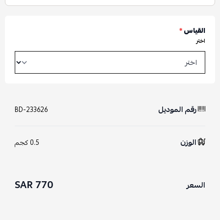
القياس
*
اختر
رقم الموديل
BD-233626
الوزن
0.5 كجم
770 SAR
السعر