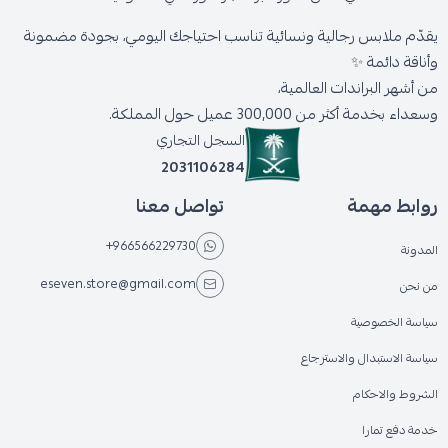
يقدّم ملابس رجالية ونسائية تناسب احتياجك اليومي، بجودة مضمونة
وأناقة دائمة ✨
من أشهر البراندات العالمية،
وسعداء بخدمة أكثر من 300,000 عميل حول المملكة.
السجل التجاري
2031106284
روابط مهمة
تواصل معنا
+966566229730
المدونة
eseven.store@gmail.com
من نحن
سياسة الخصوصية
سياسة الاستبدال والاسترجاع
الشروط والاحكام
خدمة دفع تمارا