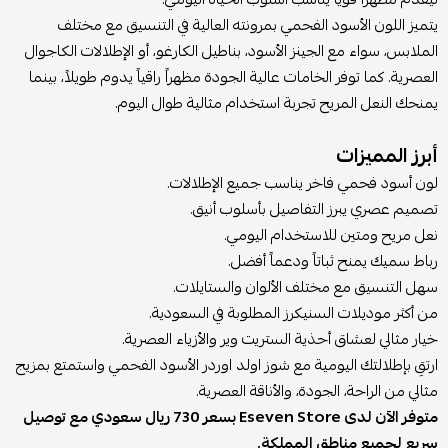
يتميز اللون الأسود الفحمي بمرونته العالية في التنسيق مع مختلف
الملابس، سواء مع الجينز الأسود، بناطيل الكارغو، أو الإطلالات الكاجوال
العصرية. كما توفر الخامات عالية الجودة مظهراً راقياً يدوم طويلاً، بينما
يمنحك النعل المريح تجربة استخدام مثالية طوال اليوم.
أبرز المميزات
لون أسود فحمي فاخر يناسب جميع الإطلالات.
تصميم عصري يبرز التفاصيل بأسلوب أنيق.
نعل مريح ومتين للاستخدام اليومي.
رباط سميك يمنح ثباتاً ودعماً أفضل.
سهل التنسيق مع مختلف الألوان والستايلات.
من أكثر موديلات السنيكرز المطلوبة في السعودية.
خيار مثالي لعشاق أحذية الستريت وير والأزياء العصرية.
ارتقِ بإطلالتك اليومية مع شوز اولد اوردر الأسود الفحمي واستمتع بمزيج
مثالي من الراحة، الجودة، والأناقة العصرية.
متوفر الآن لدى Eseven Store بسعر 730 ريال سعودي مع توصيل
سريع لجميع مناطق المملكة.