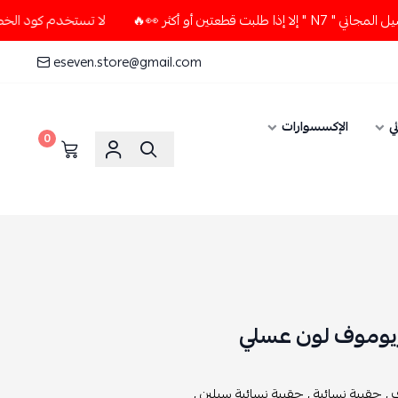
أو أكثر 👀🔥
لا تستخدم كود الخصم و التوصيل المجاني " N7 " 
eseven.store@gmail.com
ي
الإكسسوارات
0
ريوموف لون عسلي
 ,
حقيبة نسائية ,
حقيبة نسائية سيلين ,