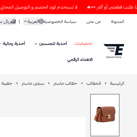
لا تستخدم كود الخصم و التوصيل المجاني " N7 " إلا إذا طلبت قطعتين أو أكثر 👀🔥
العربية
|
ريال 
المدونة
من نحن
سياسة الخصوصية
تخفيضات
أحذية للجنسين
أحذية رجالية
ESEVEN STORE
الاهداء الرقمي
الرئيسية
الحقائب
حقائب ماستر
سيلين ماستر
حقيبة ن