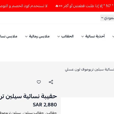
لا تستخدم كود الخصم و التوصيل المجاني " N7 " إلا إذا طلبت قطعتين 
سعودي
أحذية نسائية
الحقائب
ملابس رجالية
ملابس نسائ
سائية سيلين تريوموف لون عسلي
حقيبة نسائية سيلين ت
2,880 SAR
حقائب ,
حقائب سيلين ,
سيلين تريوموف