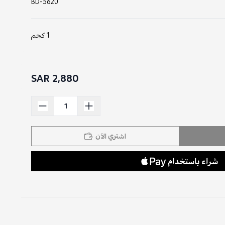
BD-5620
1 كجم
2,880 SAR
اشتري الآن