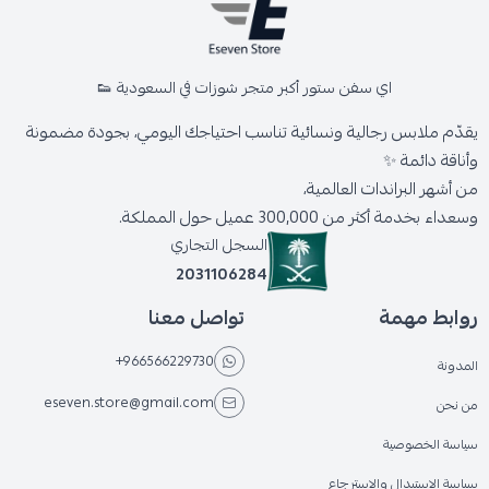
اي سفن ستور أكبر متجر شوزات في السعودية 👟
يقدّم ملابس رجالية ونسائية تناسب احتياجك اليومي، بجودة مضمونة
وأناقة دائمة ✨
من أشهر البراندات العالمية،
وسعداء بخدمة أكثر من 300,000 عميل حول المملكة.
السجل التجاري
2031106284
روابط مهمة
تواصل معنا
+966566229730
المدونة
eseven.store@gmail.com
من نحن
سياسة الخصوصية
سياسة الاستبدال والاسترجاع