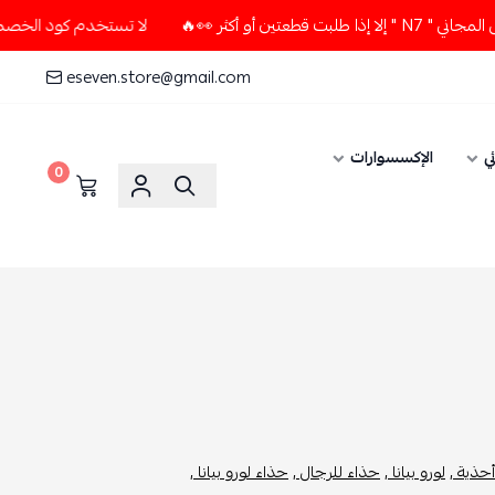
🔥
لا تستخدم كود الخصم و التوصيل المجاني " N7 " إلا إذا ط
eseven.store@gmail.com
ي
الإكسسوارات
0
أحذية ,
لورو بيانا ,
حذاء للرجال ,
حذاء لورو بيانا ,