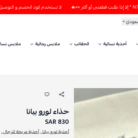
لا تستخدم كود الخصم و التوصيل المجاني " N7 " إلا إذا طلبت قطعتين أو أكثر 
سعودي
أحذية نسائية
الحقائب
ملابس رجالية
ملابس نسائ
حذاء لورو بيانا
830 SAR
أحذية لورو بيانا ,
أحذية مريحة للرجال ,