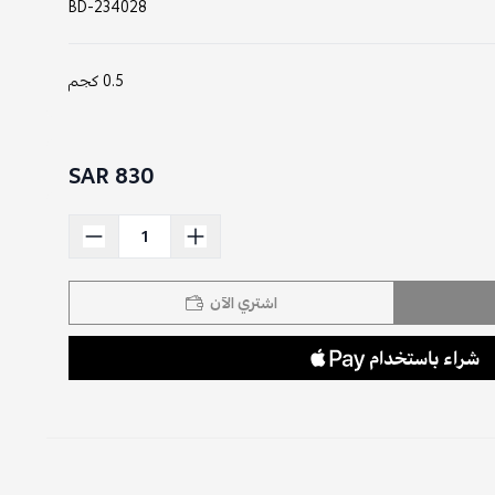
BD-234028
0.5 كجم
830 SAR
اشتري الآن