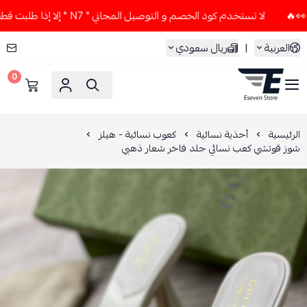
لا تستخدم كود الخصم و التوصيل المجاني " N7 " إلا إذا طلبت قطعتين أو أكثر 👀🔥
العربية
|
ريال سعودي
0
ESEVEN STORE
الرئيسية
أحذية نسائية
كعوب نسائية - هيلز
شوز قوتشي كعب نسائي جلد فاخر شعار ذهبي