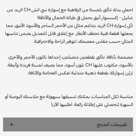
اجعلي يدك تتألق بلمسة من الرفاهية مع إسوارة سي اتش CH الريد من
شانيل - إكسسوار أنيق يحمل في طياته الجمال والأناقة!
تأتي إسوارة CH الريد بتناغم مثالي بين الأحمر الساحر والأسود الأنيق، مما
يجعلها قطعة فنية تخطف الأنظار. مع إغلاق قابل للتعديل يضمن تناسبها
المثالي حسب مقاس معصمك، لتوفير الراحة والاحترافية.
مصممة بأناقة، تتألق بقطعتين متصلتين، إحداها باللون الأحمر والأخرى
بالأسود، مكتوب عليها CH بلون أسود، مما يضيف لمسة فريدة وأنيقة.
تزيّن إسوارتك بقطعة ذهبية متدلية تعكس الفخامة والأناقة.
مناسبة لكل المناسبات، يمكنك تنسيقها بسهولة مع ملابسك اليومية أو
السهرة لتحصلي على إطلالة رائعة. اطلبيها الآن!
تقييمات المنتج