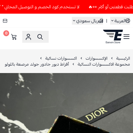
لا تستخدم كود الخصم و التوصيل المجاني " N7 " إلا إذا طلبت قطعتين أو أكثر 👀🔥
العربية
|
ريال سعودي
0
ESEVEN STORE
الرئيسية
الإكسسوارات
اكسسوارات نسائية
مجموعة الاكسسوارات النسائية
أقراط ديور جادور جولد مرصعة باللولو