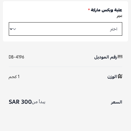
علبة وبكس ماركة
*
اختر
رقم الموديل
DB-4196
الوزن
1 كجم
300 SAR
يبدأ من
السعر