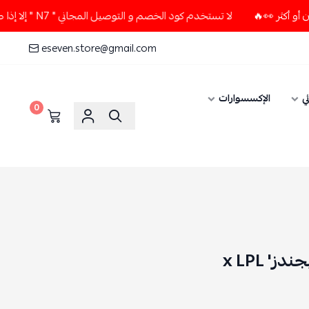
لا تستخدم كود الخصم و التوصيل المجاني " N7 " إلا إذا طلبت قطعتين أو أكثر 👀🔥
eseven.store@gmail.com
ي
الإكسسوارات
0
' x LPL