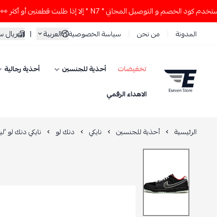

لا تستخدم كود الخصم و التوصيل المجاني " N7 " إلا إذا طلبت
سعودي
|
العربية
سياسة الخصوصية
من نحن
المدونة
أحذية رجالية
أحذية للجنسين
تخفيضات
ESEVEN STORE
الاهداء الرقمي
 أوف ليجندز' x LPL
دنك لو
نايكي
أحذية للجنسين
الرئيسية