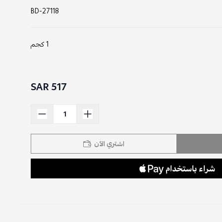
BD-27118
1 كجم
517 SAR
اشتري الآن