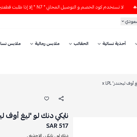
لا تستخدم كود الخصم و التوصيل المجاني " N7 " إلا إذا طلبت قطعتين أو أكثر 👀
ريال 
لابس نسائي
ملابس رجالية
الحقائب
أحذية نسائية
نايكي دنك لو 'ليغ
نك لو 'ليغ أوف ليجندز' x LPL
517 SAR
الاحذيه ,
نايكي ,
دنك لو ,