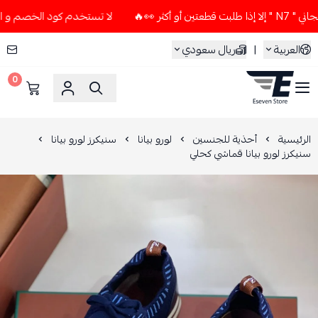
🔥
لا تستخدم كود الخصم و التوصيل المجاني " N7 " إلا إذا ط
العربية
|
ريال سعودي
0
ESEVEN STORE
الرئيسية
أحذية للجنسين
لورو بيانا
سنيكرز لورو بيانا
سنيكرز لورو بيانا قماشي كحلي