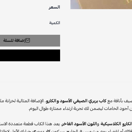
السعر
الكمية
إضافة للسلة
يف بأناقة مع
كاب بربري الصيفي الأسود والكارو
، الإضافة المثالية لخزانة 
جود الخامات ليضمن لك تجربة ارتداء ممتازة طوال اليوم.
لكارو الكلاسيكية
و
اللون الأسود الفاخر
، يعد هذا الكاب قطعة متعددة الاس
قائك أو لقضاء يوم مشمس في الخارج، سيكون
كاب بربري
خيارك الأول لإطلال