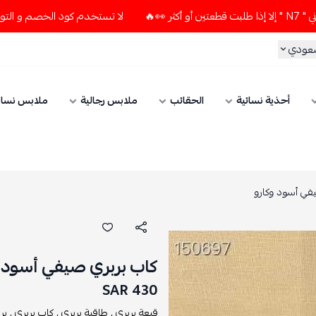
لا تستخدم كود الخصم و التوصيل المجاني " N7 " إلا إذا طلبت قطعتين
سعودي
أحذية نسائية
الحقائب
ملابس رجالية
ملابس نسائ
في أسود وكارو
كاب بربري صيفي أسود 
430 SAR
قبعة بربري ,
طاقية بربري ,
كاب بربري ,
بر