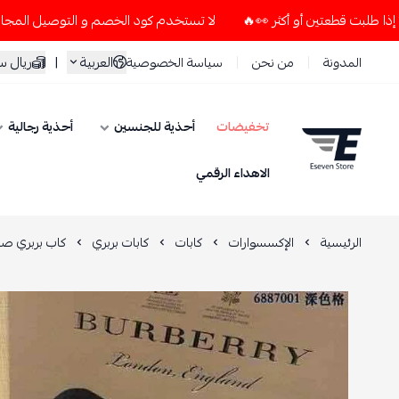
لا تستخدم كود الخصم و التوصيل المجاني " N7 " إلا إذا طلبت قطعتين أو أكثر 👀🔥
العربية
|
ريال 
المدونة
من نحن
سياسة الخصوصية
تخفيضات
أحذية للجنسين
أحذية رجالية
ESEVEN STORE
الاهداء الرقمي
الرئيسية
الإكسسوارات
كابات
كابات بربري
كاب بربري صي