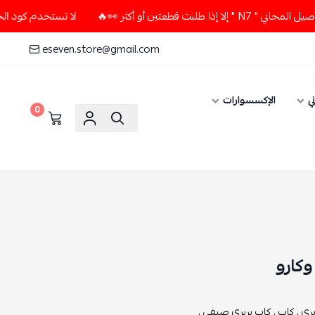
 أو أكثر 👀🔥
لا تستخدم كود الخصم و التوصيل المجاني " N7 "
eseven.store@gmail.com
ي
الإكسسوارات
0
وكارو
بري ,
كاب ,
كاب بربري صيفي ,