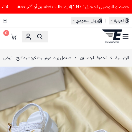
اني " N7 " إلا إذا طلبت قطعتين أو أكثر 👀🔥
لا تستخدم كود 
العربية
|
ريال سعودي
0
ESEVEN STORE
الرئيسية
أحذية للجنسين
صندل برادا مونوليث كروشيه كيج - أبيض