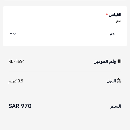
القياس
*
اختر
رقم الموديل
BD-5654
الوزن
0.5 كجم
970 SAR
السعر