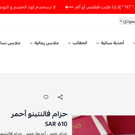
لا تستخدم كود الخصم و التوصيل المجاني " N7 " إلا إذا طلبت قطعتين أو أكثر 👀
ي
أحذية نسائية
الحقائب
ملابس رجالية
ملابس نسائي
حزام فالنتينو أحمر
610 SAR
حزام خصر ,
أحزمة خصر ,
حزام فالنتينو ,