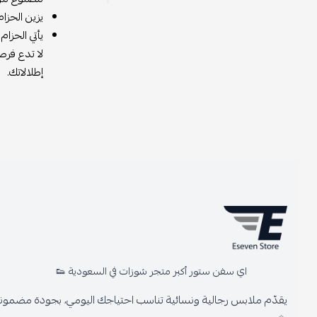
يزين الحزام شعا
يأتي الحزام بت
لا تدع فرصة ام
إطلالاتك.
اي سفن ستور أكبر متجر شوزات في السعودية 👟
يقدّم ملابس رجالية ونسائية تناسب احتياجك اليومي، بجودة مضمونة وأنا