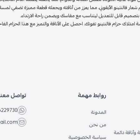
ر فالنتينو الأيقوني، مما يعزز من أناقته ويجعله قطعة مميزة تضفي لمسة من ال
صميم قابل للتعديل ليتناسب مع مقاسك ويضمن راحة الارتداء.
تلاك حزام فالنتينو تفوتك. احصل على الأناقة والتميز مع هذا الحزام الفاخر
روابط مهمة
تواصل معنا
6566229730
المدونة
@gmail.com
من نحن
قة دائمة
سياسة الخصوصية