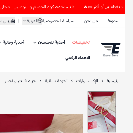
لا تستخدم كود الخصم و التوصيل المجاني " N7 " إلا إذا طلبت قطعتين أو أكثر 👀🔥
العربية
|
ريال سعود
المدونة
من نحن
سياسة الخصوصية
تخفيضات
أحذية للجنسين
أحذية رجالية
ESEVEN STORE
الاهداء الرقمي
الرئيسية
الإكسسوارات
أحزمة نسائية
حزام فالنتينو أحمر