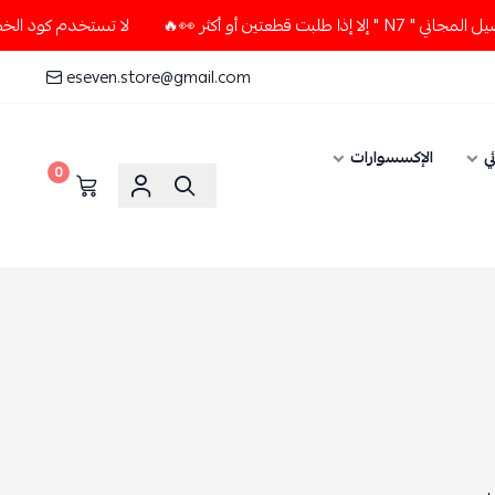
لا تستخدم كود الخصم و التوصيل المجاني " N7 " إلا إذا طلب
eseven.store@gmail.com
الإكسسوارات
0