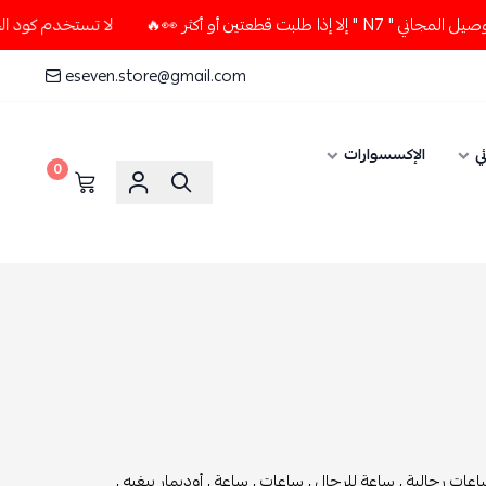
ين أو أكثر 👀🔥
لا تستخدم كود الخصم و التوصيل المجاني " N7 
eseven.store@gmail.com
ي
الإكسسوارات
0
عات رجالية ,
ساعة للرجال ,
ساعات ,
ساعة ,
أوديمار بيغيه ,