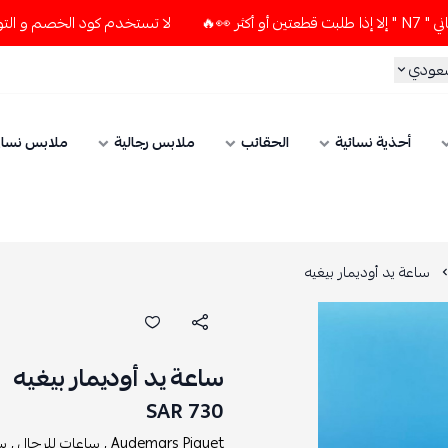
لا تستخدم كود الخصم و التوصيل المجاني " N7 " إلا إذا طلبت قطعت
سعودي
أحذية نسائية
الحقائب
ملابس رجالية
ملابس نسائ
ساعة يد أوديمار بيغيه
ساعة يد أوديمار بيغيه
730 SAR
Audemars Piguet ,
ساعات للرجال ,
سا