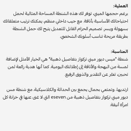
العملية:
برغم حجمها الميني، توفر لك هذه الشنطة المساحة المثالية لحمل
احتياجاتك الأساسية بأناقة. مع جيب داخلي منظم، يمكنك ترتيب متعلقاتك
بسهولة ويسر. تصميم الحزام القابل للتعديل يتيح لك حمل الشنطة
بطريقة مريحة تناسب أسلوبك الشخصي.
المناسبة:
شنطة "ميس ديور ميني تركواز بتفاصيل ذهبية" هي الخيار الأمثل لإضافة
لمسة من البهجة والأناقة إلى إطلالتك اليومية. كما أنها هدية رائعة لمن
تحبين، تعبّر عن التقدير والذوق الرفيع.
ارتديها، وتمتعي بجمال يجمع بين الحداثة والكلاسيكية، مع شنطة مس
ديور ميني تركواز بتفاصيل ذهبية من eseven التي لا غنى عنها في خزانة كل
امرأة أنيقة.