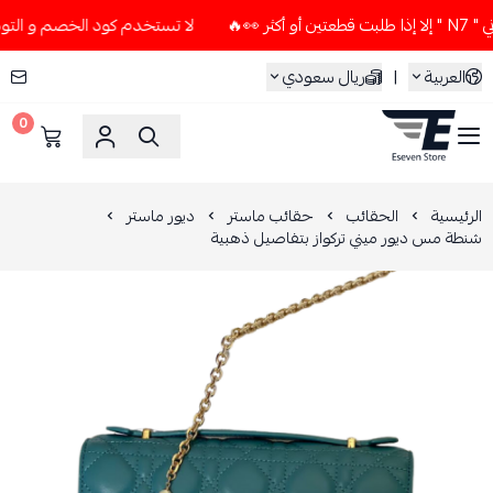
لا تستخدم كود الخصم و التوصيل المجاني " N7 " إلا إذا طلبت
العربية
|
ريال سعودي
0
ESEVEN STORE
الرئيسية
الحقائب
حقائب ماستر
ديور ماستر
شنطة مس ديور ميني تركواز بتفاصيل ذهبية