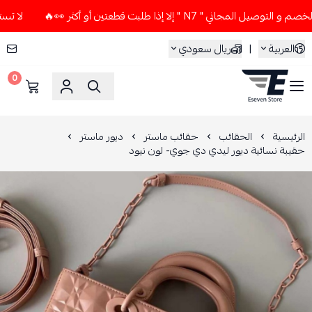
ني " N7 " إلا إذا طلبت قطعتين أو أكثر 👀🔥
لا تستخدم كود ا
العربية
|
ريال سعودي
0
ESEVEN STORE
الرئيسية
الحقائب
حقائب ماستر
ديور ماستر
حقيبة نسائية ديور ليدي دي جوي- لون نيود