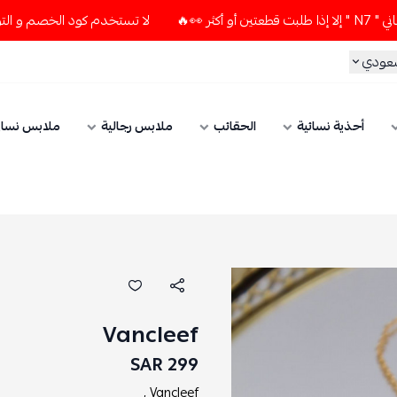
لا تستخدم كود الخصم و التوصيل المجاني " N7 " إلا إذا طلبت قطعتين
سعودي
أحذية نسائية
الحقائب
ملابس رجالية
ملابس نسائ
Vancleef
299 SAR
Vancleef ,