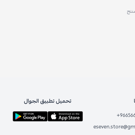
منتج
تحميل تطبيق الجوال
+96656
eseven.store@gm