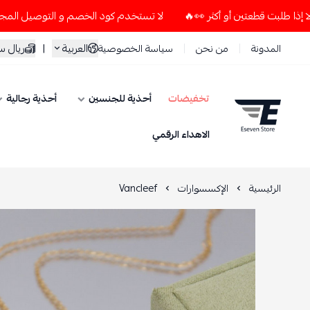
لا تستخدم كود الخصم و التوصيل المجاني " N7 " إلا إذا طلبت قطعتين أو أكثر 👀🔥
العربية
|
ريال 
المدونة
من نحن
سياسة الخصوصية
تخفيضات
أحذية للجنسين
أحذية رجالية
ESEVEN STORE
الاهداء الرقمي
الرئيسية
الإكسسوارات
Vancleef