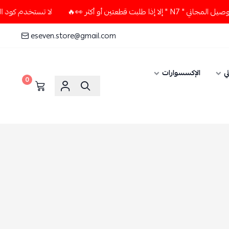
 أو أكثر 👀🔥
لا تستخدم كود الخصم و التوصيل المجاني " N7 "
eseven.store@gmail.com
ي
الإكسسوارات
0